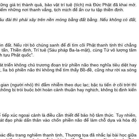
g giá trị thành quả, bảo vật trí tuệ (tích) mà Đức Phật đã khai mở.
iếm những nơi thanh vắng, tịch mịch để ẩn cư tu tập thiền định.
lâu đài thì phải xây trên nền móng bằng đất bằng. Nếu không có đất,
đất. Nếu rời bỏ chúng sanh để đi tìm cõi Phật thanh tịnh thì chẳng
 tấn, Thiền định, Trí tuệ (Sáu pháp Ba-la-mật), cùng Tứ vô lượng tâm
h tựu Phật quốc".
t triển không chủ trương đoạn trừ phiền não theo nghĩa tiêu diệt hay
lìa bỏ phiền não thì không thể tìm thấy Bồ-đề, cũng như rời xa sóng
ian (người nhỏ) thì đắm nhiễm theo dục lạc; bậc tu tiến ở cõi trời thì
 không bị trói buộc bởi hoàn cảnh thuận hay nghịch, không bị định kiến
tiếp xúc ngoại cảnh là điều cần thiết để bảo hộ tâm thức. Tuy nhiên,
tát đạo phải dấn thân vào chốn phiền não để làm chỗ dựa và hóa độ
khác đều trang nghiêm thanh tịnh, Thượng tọa đã nhắc lại bài học giữa