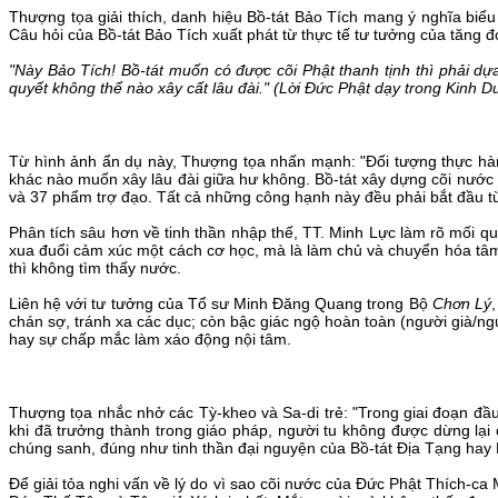
Thượng tọa giải thích, danh hiệu Bồ-tát Bảo Tích mang ý nghĩa biểu
Câu hỏi của Bồ-tát Bảo Tích xuất phát từ thực tế tư tưởng của tăng đ
"Này Bảo Tích! Bồ-tát muốn có được cõi Phật thanh tịnh thì phải dự
quyết không thể nào xây cất lâu đài." (Lời Đức Phật dạy trong Kinh D
Từ hình ảnh ẩn dụ này, Thượng tọa nhấn mạnh: "Đối tượng thực hành
khác nào muốn xây lâu đài giữa hư không. Bồ-tát xây dựng cõi nước P
và 37 phẩm trợ đạo. Tất cả những công hạnh này đều phải bắt đầu từ
Phân tích sâu hơn về tinh thần nhập thế, TT. Minh Lực làm rõ mối qu
xua đuổi cảm xúc một cách cơ học, mà là làm chủ và chuyển hóa tâm 
thì không tìm thấy nước.
Liên hệ với tư tưởng của Tổ sư Minh Đăng Quang trong Bộ
Chơn Lý
chán sợ, tránh xa các dục; còn bậc giác ngộ hoàn toàn (người già/ngườ
hay sự chấp mắc làm xáo động nội tâm.
Thượng tọa nhắc nhở các Tỳ-kheo và Sa-di trẻ: "Trong giai đoạn đầu 
khi đã trưởng thành trong giáo pháp, người tu không được dừng lạ
chúng sanh, đúng như tinh thần đại nguyện của Bồ-tát Địa Tạng hay 
Để giải tỏa nghi vấn về lý do vì sao cõi nước của Đức Phật Thích-ca 