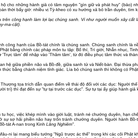
 hộ cho những hành giả có tâm nguyện "gìn giữ và phát huy" (bảo) nhữn
oàn thời bấy giờ: nhiều vị Tỳ-kheo có xu hướng xả bỏ trần duyên, tìm k
a trên công hạnh làm lợi lạc chúng sanh. Ví như người muốn xây cất 
uy-ma-cật).
 công hạnh của Bồ-tát chính là chúng sanh. Chúng sanh chính là nền 
hật bằng chính các pháp môn tu tập: Bố thí, Trì giới, Nhẫn nhục, Tinh
 'Trực tâm' để nhập vào 'Thâm tâm', từ đó điều phục tâm thức và thàn
an hệ giữa phiền não và Bồ-đề, giữa sanh tử và Niết-bàn. Đại thừa phá
thức bằng chánh niệm tỉnh giác. Lìa bỏ chúng sanh thì không có Phật, 
, Thượng tọa trích dẫn quan điểm về thái độ đối với các dục: Người thế g
i trí) thì đạt đến sự "tự tại trước các dục". Sự tự tại ấy giúp hành giả
tu học, việc khép mình vào giới luật, tránh né chướng duyên, hạn chế 
i ở sự sợ hãi phiền não hay trốn tránh chướng duyên. Người hành Bồ-
Bồ-tát A-nan trong Kinh
Lăng Nghiêm
".
Mâu-ni lại mang biểu tướng "Ngũ trược ác thế" trong khi các cõi Phật 