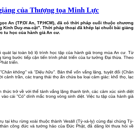
giảng của Thượng tọa Minh Lực
gọc An (TP.Dĩ An, TP.HCM), đã có thời pháp cuối thuộc chương
 Kinh Duy-ma-cật". Thời pháp thoại đã khép lại chuỗi bài giảng
ức tu học của hành giả An cư.
i quát lại toàn bộ lộ trình học tập của hành giả trong mùa An cư. Từ
từng bước tiếp cận tiến trình phát triển của tư tưởng Đại thừa. Theo
hát triển.
"Chân không"
và
"Diệu hữu"
. Bản thể vốn vắng lặng, tuyệt đối (Chân
i cảnh trần, các trạng thái thọ ẩn chứa ba loại cảm giác: khổ thọ, lạc
 thức trở về với thể tánh vắng lặng thanh tịnh, các cảm xúc sinh diệt
vào cái "Có" dính mắc trong vòng sinh diệt. Việc tu tập của hành giả
ụ tại khu rừng xoài thuộc thành Vesālī (Tỳ-xá-ly) cùng đại chúng Tỳ-
n thán công đức và tướng hảo của Đức Phật, đã dâng lời thưa hỏi về