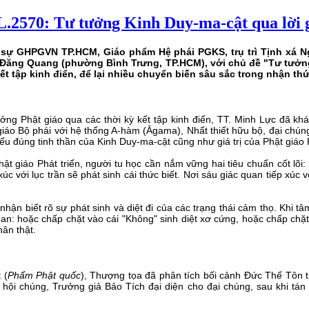
.2570: Tư tưởng Kinh Duy-ma-cật qua lời 
rị sự GHPGVN TP.HCM, Giáo phẩm Hệ phái PGKS, trụ trì Tịnh xá N
h Đăng Quang (phường Bình Trưng, TP.HCM),
với chủ đề "Tư tưởng
ết tập kinh điển, để lại nhiều chuyển biến sâu sắc trong nhận th
tưởng Phật giáo qua các thời kỳ kết tập kinh điển, TT. Minh Lực đã khá
giáo Bộ phái với hệ thống A-hàm (Āgama), Nhất thiết hữu bộ, đại chúng 
u đúng tinh thần của Kinh Duy-ma-cật cũng như giá trị của Phật giáo P
t giáo Phát triển, người tu học cần nắm vững hai tiêu chuẩn cốt lõi:
c với lục trần sẽ phát sinh cái thức biết. Nơi sáu giác quan tiếp xúc vớ
hận biết rõ sự phát sinh và diệt đi của các trạng thái cảm thọ. Khi tâm
an: hoặc chấp chặt vào cái "Không" sinh diệt xơ cứng, hoặc chấp chặt 
hân thật.
 (
Phẩm Phật quốc
), Thượng tọa đã phân tích bối cảnh Đức Thế Tôn tr
g hội chúng, Trưởng giả Bảo Tích đại diện cho đại chúng, sau khi tá