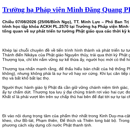
Trường hạ Pháp viện Minh Đăng Quang PL
Chiều 07/08/2026 (25/06/Bính Ngọ), TT. Minh Lực – Phó Ban T
trình học tập khóa
ACKH PL.2570 tại Trường hạ Pháp viện Min
tổng quan về sự phát triển tư tưởng Phật giáo qua các thời kỳ k
Khép lại chuỗi chuyên đề về tiến trình hình thành và phát triển tư 
Thánh điển Nikāya của Phật giáo Nguyên thủy, trải qua thời kỳ Phật 
Thượng tọa, chỉ khi nắm vững sự kế thừa ấy, người học mới có thể hiể
Thượng tọa nhấn mạnh rằng, để thấu hiểu bản chất của hệ thống Phậ
không), nhưng không phải là sự hư vô hay xơ cứng. Khi lục căn tiếp xú
thọ và bất khổ bất lạc thọ.
Người thực hành giáo lý Phật đà cần giữ vững chánh niệm tỉnh giác, n
ấy tự chấm dứt. Thượng tọa lưu ý đại chúng tránh rơi vào hai cực đo
Khất sĩ là phải vượt lên trên sự chấp thủ hai bên để đạt tới sự tự tại c
Đi vào nội dung trọng tâm của phẩm thứ nhất trong Kinh Duy-ma-cật
kheo, chư Bồ-tát, Phạm thiên, Đế thích và Thiên long bát bộ. Tron
phương cách xây dựng cõi nước Phật thanh tịnh.