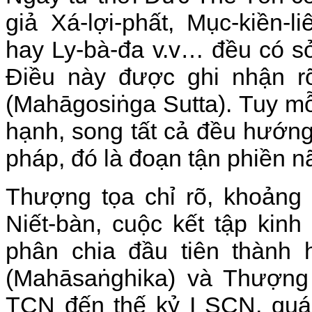
giả Xá-lợi-phất, Mục-kiền-l
hay Ly-bà-đa v.v… đều có s
Điều này được ghi nhận r
(Mahāgosiṅga Sutta). Tuy mỗi
hạnh, song tất cả đều hướng
pháp, đó là đoạn tận phiền n
Thượng tọa chỉ rõ, khoảng
Niết-bàn, cuộc kết tập kin
phân chia đầu tiên thành 
(Mahāsaṅghika) và Thượng 
TCN đến thế kỷ I SCN, quá t