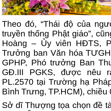
Theo đó, “Thái độ của ngườ
truyền thống Phật giáo”, cũn
Hoàng – Ủy viên HĐTS, 
Trưởng ban Văn hóa TƯGH,
GPHP, Phó trưởng Ban Thư
GĐ.III PGKS, được nêu 
PL.2570 tại Trường hạ Phá
Bình Trưng, TP.HCM), chiều 
Sở dĩ Thượng tọa chọn đề tà