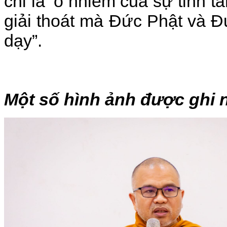
chỉ là ‘ô nhiễm của sự tinh tấ
giải thoát mà Đức Phật và 
dạy”.
Một số hình ảnh được ghi 