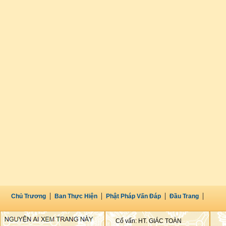
Chủ Trương
Ban Thực Hiện
Phật Pháp Vấn Đáp
Đầu Trang
Cố vấn: HT. GIÁC TOÀN