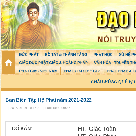
ĐỨC PHẬT
BỒ TÁT & THÁNH TĂNG
PHẬT HỌC
SỬ HỆ PH
GIÁO DỤC PHẬT GIÁO & HOẰNG PHÁP
VĂN HÓA - TRUYỀN TH
PHẬT GIÁO VIỆT NAM
PHẬT GIÁO THẾ GIỚI
PHẬT PHÁP & T
CHÀO MỪNG QUÝ VỊ ĐÃ GHÉ THĂM
Ban Biên Tập Hệ Phái năm 2021-2022
| 2013-01-01 18:13:21
| Lượt xem: 95543
HT. Giác Toàn
CỐ VẤN: