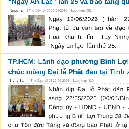
“Ngày An Lạc” lần 25 và trao tặng qu
Ngọc Tân
|
Thứ Bảy, 10:08 13-06-2026
| Lượt xem: 681
Ngày 12/06/2026 (nhằm 27
Phật tử đã vân tập về đạo 
Hòa Khánh, tỉnh Tây Ninh
“Ngày an lạc” lần thứ 25.
TP.HCM: Lãnh đạo phường Bình Lợi
chúc mừng Đại lễ Phật đản tại Tịnh
Trung Tâm
|
Thứ Sáu, 10:26 22-05-2026
| Lượt xem: 810
Nhân dịp Đại lễ Phật đản 
sáng 22/05/2026 (06/04/Bí
Đảng ủy - HĐND - UBND -
phường Bình Lợi Trung đã đ
chư Tôn đức Tăng và đồng bào Phật tử tạ