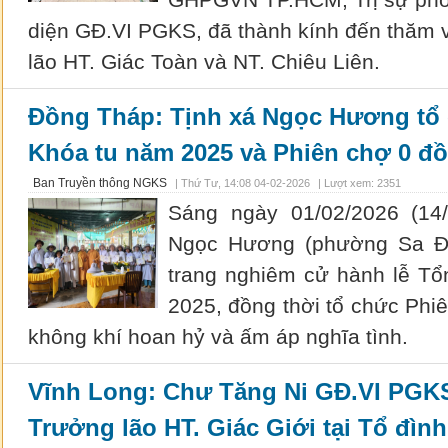
GHPGVN TP.HCM, Trị sự phó
diện GĐ.VI PGKS, đã thành kính đến thăm 
lão HT. Giác Toàn và NT. Chiêu Liên.
Đồng Tháp: Tịnh xá Ngọc Hương tổ c
Khóa tu năm 2025 và Phiên chợ 0 đ
Ban Truyền thông NGKS
|
Thứ Tư, 14:08 04-02-2026
| Lượt xem: 2351
Sáng ngày 01/02/2026 (14/
Ngọc Hương (phường Sa Đ
trang nghiêm cử hành lễ Tổ
2025, đồng thời tổ chức Phi
không khí hoan hỷ và ấm áp nghĩa tình.
Vĩnh Long: Chư Tăng Ni GĐ.VI PGK
Trưởng lão HT. Giác Giới tại Tổ đìn