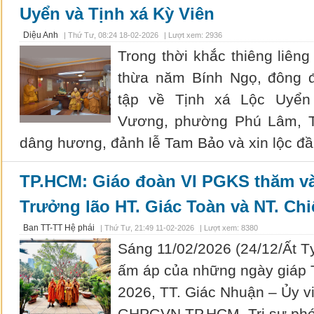
Uyển và Tịnh xá Kỳ Viên
Diệu Anh
|
Thứ Tư, 08:24 18-02-2026
| Lượt xem: 2936
Trong thời khắc thiêng liên
thừa năm Bính Ngọ, đông 
tập về Tịnh xá Lộc Uyển
Vương, phường Phú Lâm, T
dâng hương, đảnh lễ Tam Bảo và xin lộc đ
TP.HCM: Giáo đoàn VI PGKS thăm và
Trưởng lão HT. Giác Toàn và NT. Chi
Ban TT-TT Hệ phái
|
Thứ Tư, 21:49 11-02-2026
| Lượt xem: 8380
Sáng 11/02/2026 (24/12/Ất Tỵ
ấm áp của những ngày giáp 
2026, TT. Giác Nhuận – Ủy vi