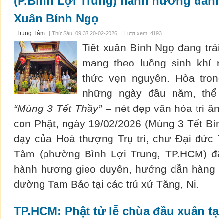
(P.Bình Lợi Trung) hành hương đản
Xuân Bính Ngọ
Trung Tâm
|
Thứ Sáu, 09:37 20-02-2026
| Lượt xem: 4193
Tiết xuân Bính Ngọ đang trải
mang theo luồng sinh khí
thức vẹn nguyên. Hòa tro
những ngày đầu năm, thể 
“Mùng 3 Tết Thầy”
– nét đẹp văn hóa tri â
con Phật, ngày 19/02/2026 (Mùng 3 Tết Bín
dạy của Hoà thượng Trụ trì, chư Đại đức
Tâm (phường Bình Lợi Trung, TP.HCM) đ
hành hương gieo duyên, hướng dẫn hàng t
dường Tam Bảo tại các trú xứ Tăng, Ni.
TP.HCM: Phật tử lễ chùa đầu xuân tạ