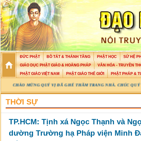
ĐỨC PHẬT
BỒ TÁT & THÁNH TĂNG
PHẬT HỌC
SỬ HỆ PH
GIÁO DỤC PHẬT GIÁO & HOẰNG PHÁP
VĂN HÓA - TRUYỀN TH
PHẬT GIÁO VIỆT NAM
PHẬT GIÁO THẾ GIỚI
PHẬT PHÁP & T
ĐÃ GHÉ THĂM TRANG NHÀ. CHÚC QUÝ VỊ AN VUI VỚI PHÁP BẢO C
THỜI SỰ
TP.HCM: Tịnh xá Ngọc Thạnh và Ng
dường Trường hạ Pháp viện Minh Đ