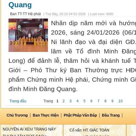
Quang
Ban TT-TT Hệ phái
|
Thứ Bảy, 20:10 24-01-2026
| Lượt xem: 4585
Nhân dịp năm mới và hướn
2026, sáng 24/01/2026 (06/
Ni lãnh đạo và đại diện G
lâm về Tổ đình Minh Đăng
Long) để đảnh lễ, thăm hỏi và khánh tuế 
Giới – Phó Thư ký Ban Thường trực H
phẩm Chứng minh Hệ phái, Chứng minh GĐ.
đình Minh Đăng Quang.
Trang đầu
Trang
1
2
3
4
5
6
7
8
9
10
Chủ Trương
Ban Thực Hiện
Phật Pháp Vấn Đáp
Đầu Trang
Cố vấn: HT. GIÁC TOÀN