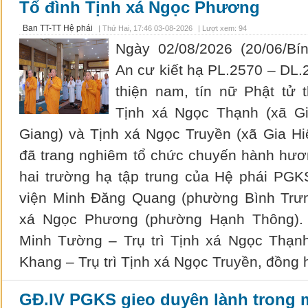
Tổ đình Tịnh xá Ngọc Phương
Ban TT-TT Hệ phái
|
Thứ Hai, 17:46 03-08-2026
| Lượt xem: 94
Ngày 02/08/2026 (20/06/B
An cư kiết hạ PL.2570 – DL.
thiện nam, tín nữ Phật tử 
Tịnh xá Ngọc Thạnh (xã Gi
Giang) và Tịnh xá Ngọc Truyền (xã Gia Hi
đã trang nghiêm tổ chức chuyến hành hư
hai trường hạ tập trung của Hệ phái PGK
viện Minh Đăng Quang (phường Bình Trưn
xá Ngọc Phương (phường Hạnh Thông).
Minh Tường – Trụ trì Tịnh xá Ngọc Thạn
Khang – Trụ trì Tịnh xá Ngọc Truyền, đồng
GĐ.IV PGKS gieo duyên lành trong