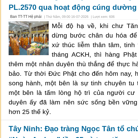
PL.2570 qua hoạt động cúng dường
Ban TT-TT Hệ phái
|
Thứ Năm, 09:00 16-07-2026
| Lượt xem: 606
Mỗi độ hạ về, khi chư Tă
dừng bước chân du hóa để 
xứ thúc liễm thân tâm, tinh
tháng ACKH, thì hàng Phật 
thêm một nhân duyên thù thắng để thực h
bảo. Từ thời Đức Phật cho đến hôm nay, h
song hành, một bên là sự tinh chuyên tu
một bên là tấm lòng hộ trì của người cư
duyên ấy đã làm nên sức sống bền vững
hơn 25 thế kỷ.
Tây Ninh: Đạo tràng Ngọc Tân tổ ch